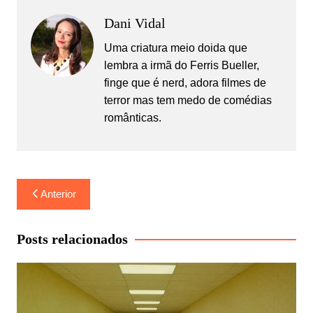
Dani Vidal
Uma criatura meio doida que
lembra a irmã do Ferris Bueller,
finge que é nerd, adora filmes de
terror mas tem medo de comédias
românticas.
Navegação
Anterior
de
Post
Posts relacionados