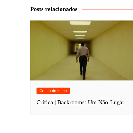
Post
Posts relacionados
Crítica de Filme
Crítica | Backrooms: Um Não-Lugar