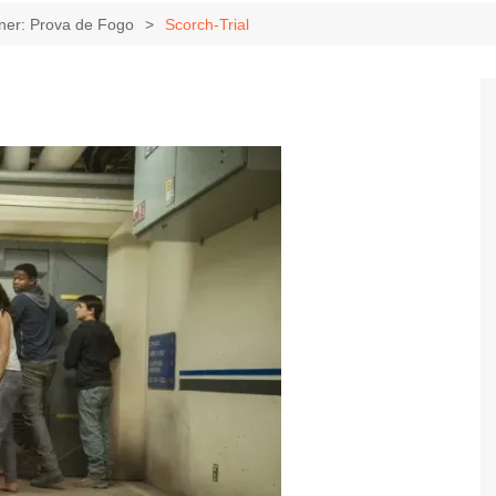
Game Review
Radiola Torresmo
Tv
er: Prova de Fogo
Scorch-Trial
Varacast
Umbivis