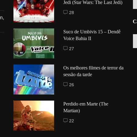
Jedi (Star Wars: The Last Jedi)
28
n,
C
Suco de Umbivis 15 – Dendê
C
Voice Bahia II
27
Os melhores filmes de terror da
sessão da tarde
26
Perdido em Marte (The
Martian)
22