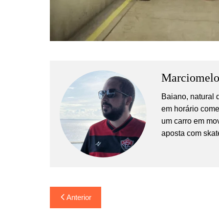
Marciomel
Baiano, natural
em horário comer
um carro em mov
aposta com skat
Navegação
Anterior
de