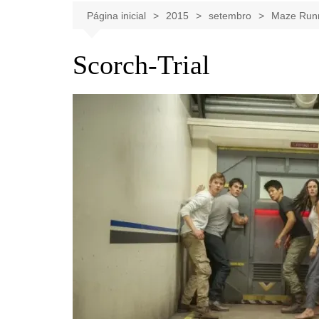
Celebridades
Clássicos
Livros
Página inicial
2015
setembro
Maze Runn
Listas
Tiras
Scorch-Trial
Música
Nostalgia
Notícias