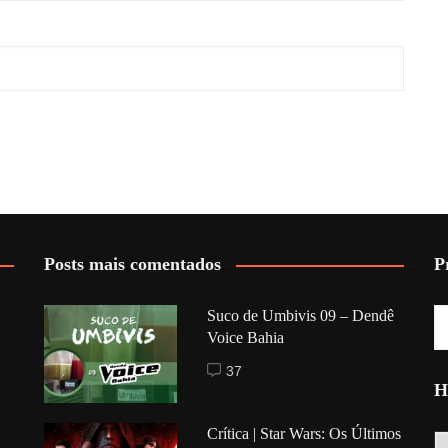
Posts mais comentados
P
Suco de Umbivis 09 – Dendê
Voice Bahia
37
H
Crítica | Star Wars: Os Últimos
Hi