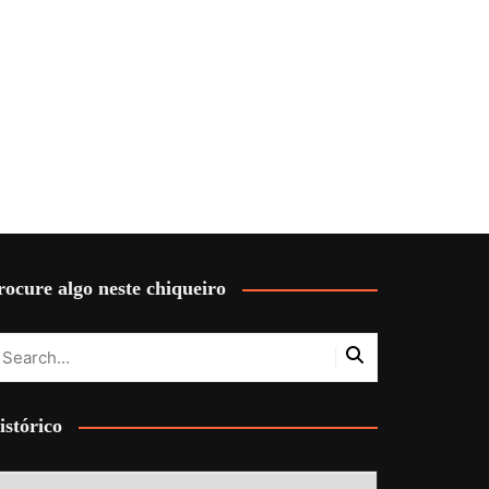
rocure algo neste chiqueiro
istórico
stórico