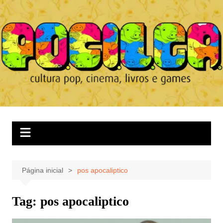
Ir
para
o
conteúdo
Página inicial
pos apocaliptico
Tag:
pos apocaliptico