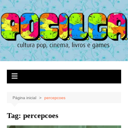
Ir
para
o
conteúdo
Página inicial
percepcoes
Tag:
percepcoes