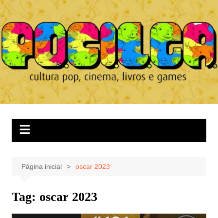
Ir
para
o
conteúdo
Página inicial
oscar 2023
Tag:
oscar 2023