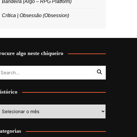
Bandeira (Argo – RPG Platform)
Crítica | Obsessão (Obsession)
rocure algo neste chiqueiro
istórico
stórico
ategorias