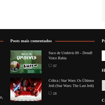
Posts mais comentados
P
Suco de Umbivis 09 – Dendê
Voice Bahia
37
H
Crítica | Star Wars: Os Últimos
Hi
Jedi (Star Wars: The Last Jedi)
28
n,
C