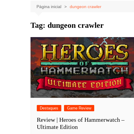
Celebridades
Clássicos
Livros
Página inicial
dungeon crawler
Listas
Tiras
Tag:
dungeon crawler
Música
Nostalgia
Notícias
Destaques
Game Review
Review | Heroes of Hammerwatch –
Ultimate Edition