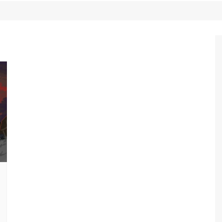
Game Review
Radiola Torresmo
Tv
Varacast
Umbivis