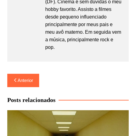
(DF). Cinema é sem dúvidas o meu
hobby favorito. Assisto a filmes
desde pequeno influenciado
principalmente por meus pais e
meu avô materno. Em seguida vem
a música, principalmente rock e
pop.
Navegação
Anterior
de
Post
Posts relacionados