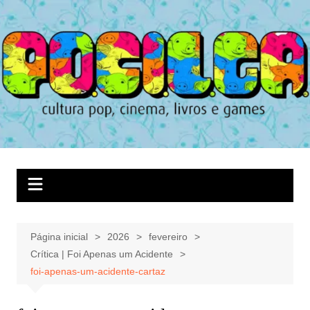
Ir
para
o
conteúdo
Página inicial
2026
fevereiro
Crítica | Foi Apenas um Acidente
foi-apenas-um-acidente-cartaz