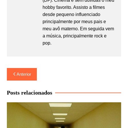
(DF). Cinema é sem dúvidas o meu
hobby favorito. Assisto a filmes
desde pequeno influenciado
principalmente por meus pais e
meu avô materno. Em seguida vem
a música, principalmente rock e
pop.
Navegação
Anterior
de
Post
Posts relacionados