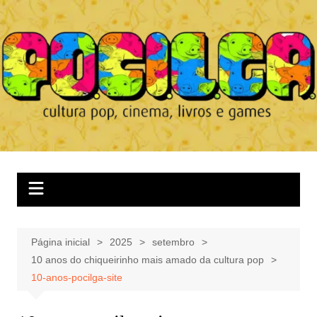
Ir
para
o
conteúdo
Página inicial
2025
setembro
10 anos do chiqueirinho mais amado da cultura pop
10-anos-pocilga-site