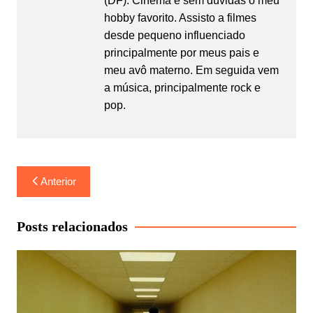
(DF). Cinema é sem dúvidas o meu
hobby favorito. Assisto a filmes
desde pequeno influenciado
principalmente por meus pais e
meu avô materno. Em seguida vem
a música, principalmente rock e
pop.
Navegação
Anterior
de
Post
Posts relacionados