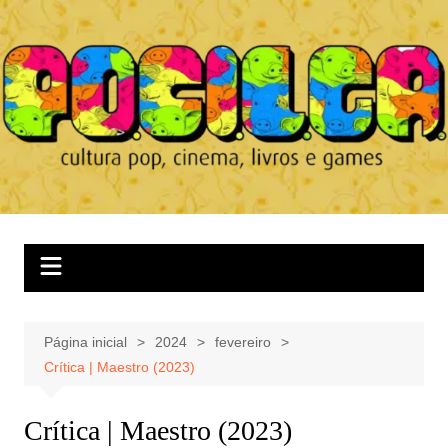
Ir
para
o
conteúdo
Página inicial
2024
fevereiro
Crítica | Maestro (2023)
Crítica | Maestro (2023)