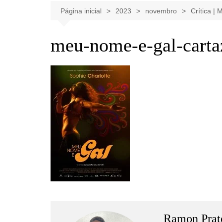
Celebridades
Clássicos
Livros
Página inicial
2023
novembro
Crítica |
Listas
Tiras
meu-nome-e-gal-carta
Música
Nostalgia
Notícias
Ramon Prat