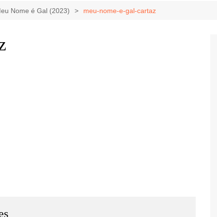
Game Review
Radiola Torresmo
Tv
 Meu Nome é Gal (2023)
meu-nome-e-gal-cartaz
Varacast
z
Umbivis
es