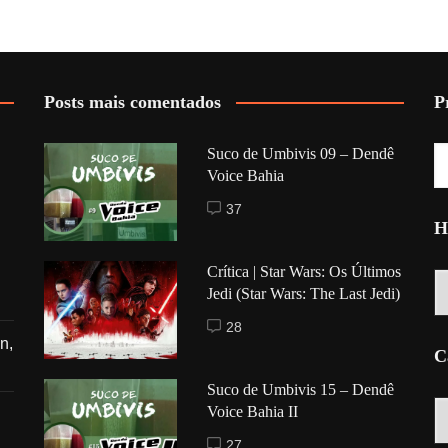
Posts mais comentados
P
Suco de Umbivis 09 – Dendê
Voice Bahia
37
H
Crítica | Star Wars: Os Últimos
Hi
Jedi (Star Wars: The Last Jedi)
28
n,
C
Suco de Umbivis 15 – Dendê
C
Voice Bahia II
27