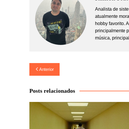
Analista de sis
atualmente mora
hobby favorito. 
principalmente 
música, principa
Navegação
Anterior
de
Post
Posts relacionados