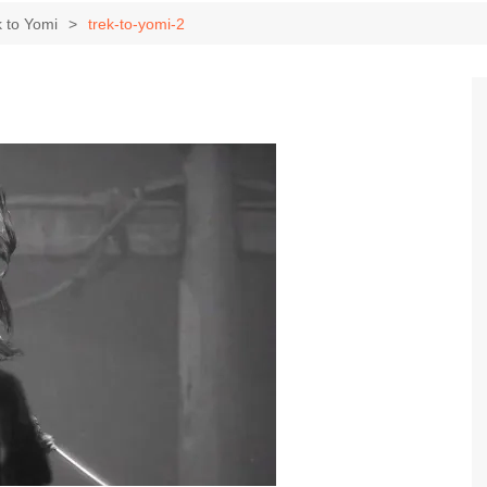
Game Review
Radiola Torresmo
Tv
k to Yomi
trek-to-yomi-2
Varacast
Umbivis