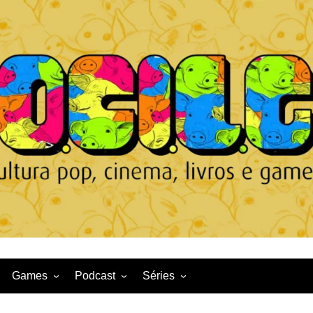
Games
Podcast
Séries
Game News
CqDL
Netflix