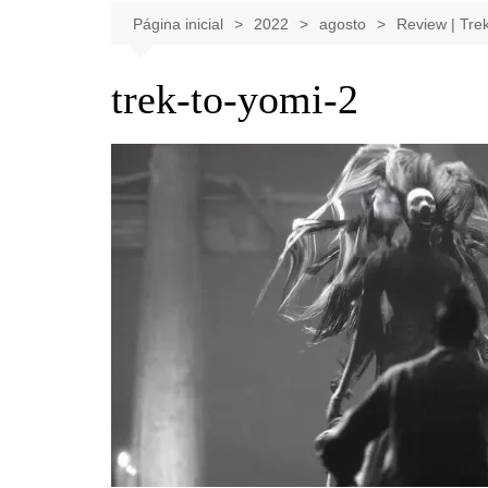
Celebridades
Clássicos
Livros
Página inicial
2022
agosto
Review | Tre
Listas
Tiras
trek-to-yomi-2
Música
Nostalgia
Notícias