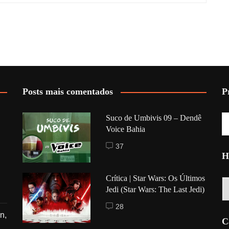
Posts mais comentados
P
Suco de Umbivis 09 – Dendê
Voice Bahia
37
H
Crítica | Star Wars: Os Últimos
Hi
Jedi (Star Wars: The Last Jedi)
28
n,
C