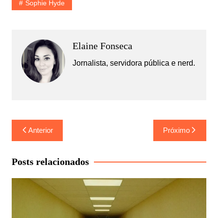
Sophie Hyde
Elaine Fonseca
Jornalista, servidora pública e nerd.
Navegação
Anterior
Próximo
de
Post
Posts relacionados