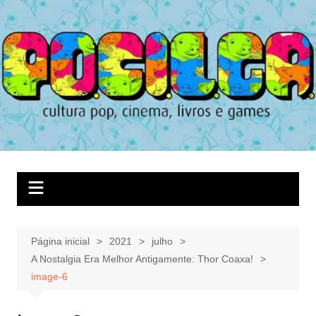
Ir
para
o
conteúdo
Página inicial
2021
julho
A Nostalgia Era Melhor Antigamente: Thor Coaxa!
image-6