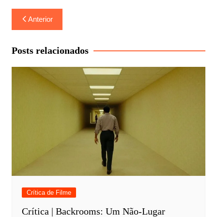
Navegação
Anterior
de
Post
Posts relacionados
Crítica de Filme
Crítica | Backrooms: Um Não-Lugar