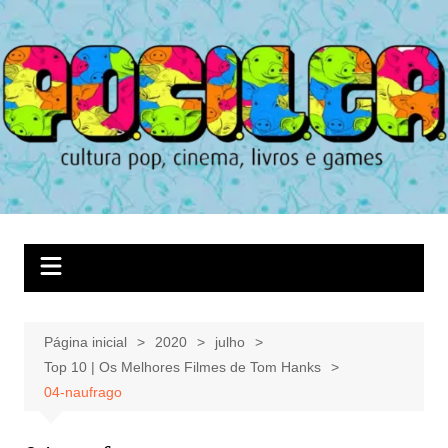
Ir
para
o
conteúdo
Página inicial
2020
julho
Top 10 | Os Melhores Filmes de Tom Hanks
04-naufrago