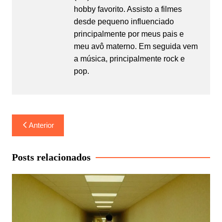
hobby favorito. Assisto a filmes
desde pequeno influenciado
principalmente por meus pais e
meu avô materno. Em seguida vem
a música, principalmente rock e
pop.
Navegação
Anterior
de
Post
Posts relacionados