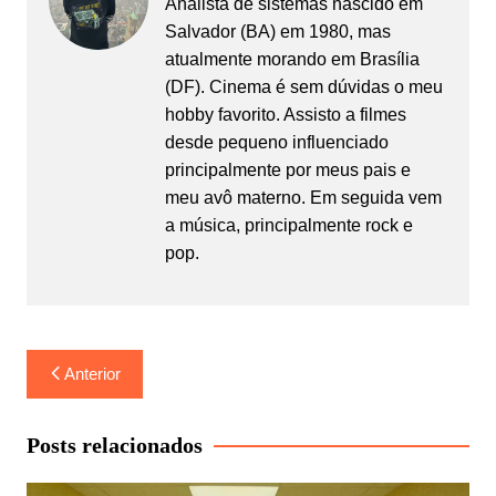
Analista de sistemas nascido em
Salvador (BA) em 1980, mas
atualmente morando em Brasília
(DF). Cinema é sem dúvidas o meu
hobby favorito. Assisto a filmes
desde pequeno influenciado
principalmente por meus pais e
meu avô materno. Em seguida vem
a música, principalmente rock e
pop.
Navegação
Anterior
de
Post
Posts relacionados