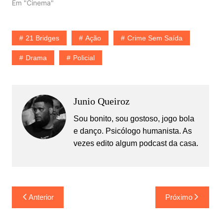
Em "Cinema"
21 Bridges
Ação
Crime Sem Saída
Drama
Policial
Junio Queiroz
Sou bonito, sou gostoso, jogo bola
e danço. Psicólogo humanista. As
vezes edito algum podcast da casa.
Navegação
Anterior
Próximo
de