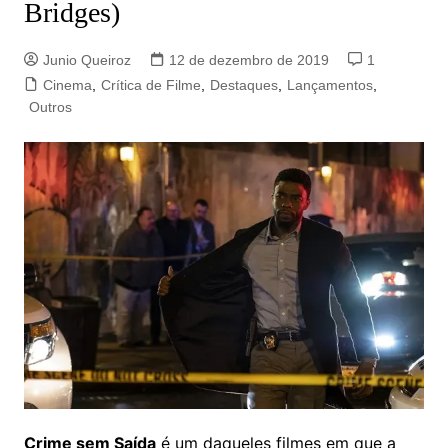
Bridges)
Junio Queiroz
12 de dezembro de 2019
1
Cinema
,
Crítica de Filme
,
Destaques
,
Lançamentos
,
Outros
Crime sem Saída
é um daqueles filmes em que a