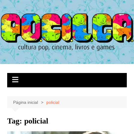
Ir
para
o
conteúdo
Página inicial
policial
Tag:
policial