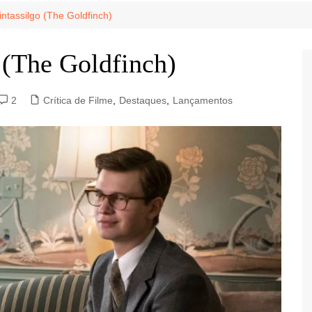
Game Review
Radiola Torresmo
Tv
Pintassilgo (The Goldfinch)
Varacast
o (The Goldfinch)
Umbivis
2
Crítica de Filme
,
Destaques
,
Lançamentos