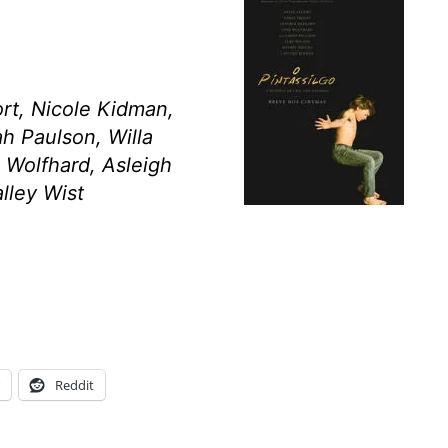
ort, Nicole Kidman,
ah Paulson, Willa
n Wolfhard, Asleigh
lley Wist
Reddit