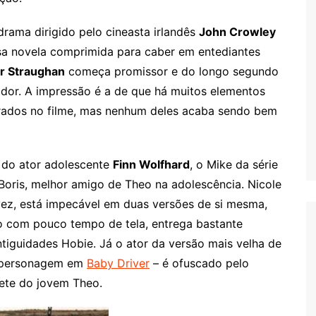
rama dirigido pelo cineasta irlandês
John Crowley
sa novela comprimida para caber em entediantes
r Straughan
começa promissor e do longo segundo
ador. A impressão é a de que há muitos elementos
orados no filme, mas nenhum deles acaba sendo bem
 do ator adolescente
Finn Wolfhard
, o Mike da série
 Boris, melhor amigo de Theo na adolescência. Nicole
vez, está impecável em duas versões de si mesma,
o com pouco tempo de tela, entrega bastante
tiguidades Hobie. Já o ator da versão mais velha de
 personagem em
Baby Driver
– é ofuscado pelo
prete do jovem Theo.