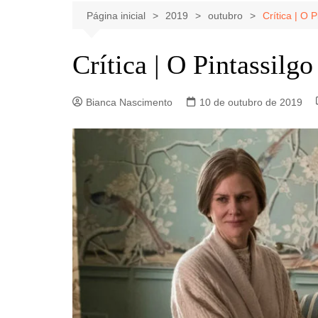
Celebridades
Clássicos
Livros
Página inicial
2019
outubro
Crítica | O 
Listas
Tiras
Crítica | O Pintassilg
Música
Nostalgia
Bianca Nascimento
10 de outubro de 2019
Notícias