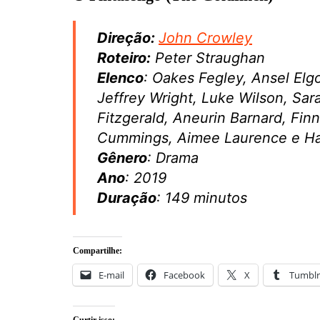
Direção:
John Crowley
Roteiro:
Peter Straughan
Elenco
: Oakes Fegley, Ansel Elg
Jeffrey Wright, Luke Wilson, Sar
Fitzgerald, Aneurin Barnard, Fin
Cummings, Aimee Laurence e Ha
Gênero
: Drama
Ano
: 2019
Duração
: 149 minutos
Compartilhe:
E-mail
Facebook
X
Tumblr
Curtir isso: