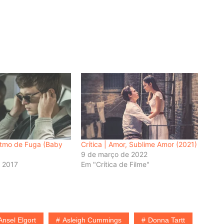
Ritmo de Fuga (Baby
Crítica | Amor, Sublime Amor (2021)
9 de março de 2022
e 2017
Em "Crítica de Filme"
Ansel Elgort
Asleigh Cummings
Donna Tartt