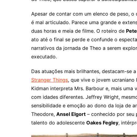
Apesar de contar com um elenco de peso, o d
é mal articulado. Parece uma grande e exten
duas horas e meia de filme. O roteiro de
Pete
ato até o final se perde e confunde o espect
narrativos da jornada de Theo a serem expl
executado.
Das atuações mais brilhantes, destacam-se a
Stranger Things
, que vive o jovem ucraniano
Kidman interpreta Mrs. Barbour e, mais uma 
com idades diferentes. Jeffrey Wright, mesm
sensibilidade e emoção ao dono da loja de an
Theodore,
Ansel Elgort
– conhecido por seu
talento do adolescente
Oakes Fegley
, intér