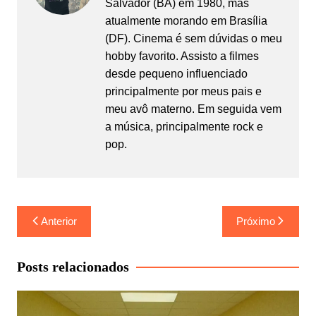
Salvador (BA) em 1980, mas
atualmente morando em Brasília
(DF). Cinema é sem dúvidas o meu
hobby favorito. Assisto a filmes
desde pequeno influenciado
principalmente por meus pais e
meu avô materno. Em seguida vem
a música, principalmente rock e
pop.
Navegação
Anterior
Próximo
de
Post
Posts relacionados