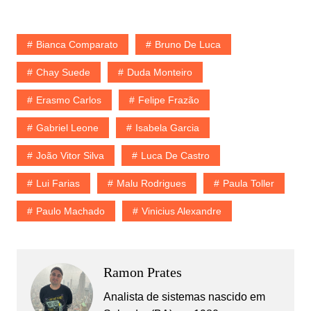
Bianca Comparato
Bruno De Luca
Chay Suede
Duda Monteiro
Erasmo Carlos
Felipe Frazão
Gabriel Leone
Isabela Garcia
João Vitor Silva
Luca De Castro
Lui Farias
Malu Rodrigues
Paula Toller
Paulo Machado
Vinicius Alexandre
Ramon Prates
Analista de sistemas nascido em