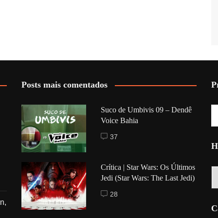
Posts mais comentados
P
Suco de Umbivis 09 – Dendê
Voice Bahia
37
H
Crítica | Star Wars: Os Últimos
Hi
Jedi (Star Wars: The Last Jedi)
28
n,
C