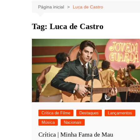
Celebridades
Clássicos
Livros
Página inicial
Luca de Castro
Listas
Tiras
Tag:
Luca de Castro
Música
Nostalgia
Notícias
Crítica de Filme
Destaques
Lançamentos
Música
Nacionais
Crítica | Minha Fama de Mau