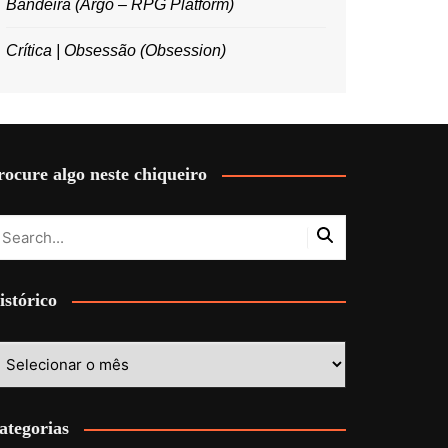
Bandeira (Argo – RPG Platform)
Crítica | Obsessão (Obsession)
rocure algo neste chiqueiro
istórico
stórico
ategorias