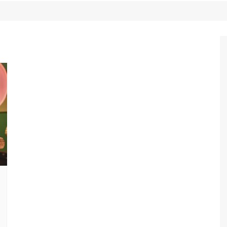
Game Review
Radiola Torresmo
Tv
Varacast
Umbivis