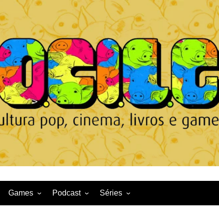
Games
Podcast
Séries
Game News
CqDL
Netflix