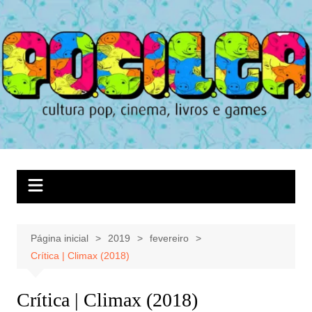
Ir
para
o
conteúdo
Página inicial
2019
fevereiro
Crítica | Climax (2018)
Crítica | Climax (2018)