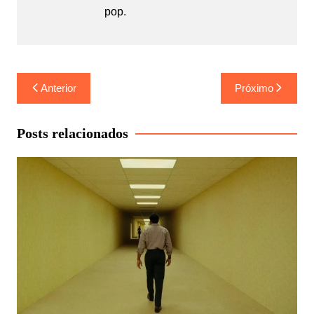
pop.
Navegação
Anterior
Próximo
de
Post
Posts relacionados