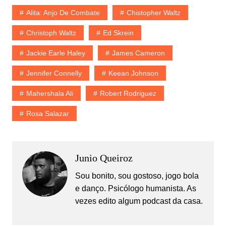
Alita: Anjo De Combate
Chistopher Waltz
Christoph Waltz
Ed Skrein
Jackie Earle Haley
James Cameron
Jennifer Connelly
Keean Johnson
Mahershala Ali
Robert Rodriguez
Rosa Salazar
Junio Queiroz
Sou bonito, sou gostoso, jogo bola
e danço. Psicólogo humanista. As
vezes edito algum podcast da casa.