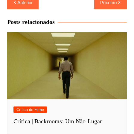
Navegação
Anterior
Próximo
de
Post
Posts relacionados
Crítica de Filme
Crítica | Backrooms: Um Não-Lugar