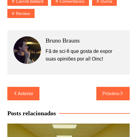
Carroll Ballard
Comentários
Duma
Review
Bruno Brauns
Fã de sci-fi que gosta de expor
suas opiniões por aí! Oinc!
Navegação
Anterior
Próximo
de
Post
Posts relacionados