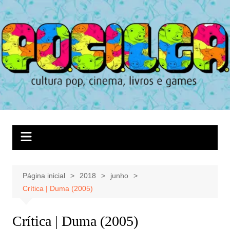
Ir
para
o
conteúdo
Página inicial
2018
junho
Crítica | Duma (2005)
Crítica | Duma (2005)