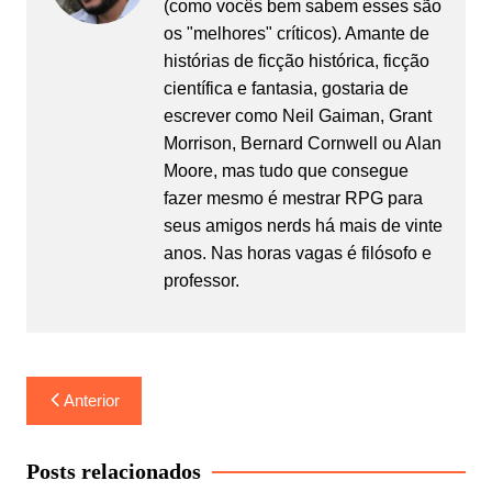
(como vocês bem sabem esses são
os "melhores" críticos). Amante de
histórias de ficção histórica, ficção
científica e fantasia, gostaria de
escrever como Neil Gaiman, Grant
Morrison, Bernard Cornwell ou Alan
Moore, mas tudo que consegue
fazer mesmo é mestrar RPG para
seus amigos nerds há mais de vinte
anos. Nas horas vagas é filósofo e
professor.
Navegação
Anterior
de
Post
Posts relacionados