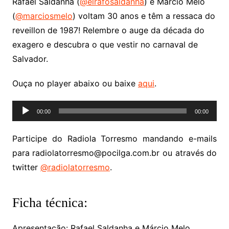
Rafael Saldanha (
@elrafosaldanha
) e Márcio Melo
(
@marciosmelo
) voltam 30 anos e têm a ressaca do
reveillon de 1987! Relembre o auge da década do
exagero e descubra o que vestir no carnaval de
Salvador.
Ouça no player abaixo ou baixe
aqui
.
Tocador
00:00
00:00
de
áudio
Participe do Radiola Torresmo mandando e-mails
para radiolatorresmo@pocilga.com.br ou através do
twitter
@radiolatorresmo
.
Ficha técnica:
Apresentação: Rafael Saldanha e Márcio Melo