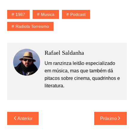
1987
Musica
Podcast
Radiola Torresmo
Rafael Saldanha
Um ranzinza leitão especializado
em música, mas que também dá
pitacos sobre cinema, quadrinhos e
literatura.
Navegação
Anterior
Próximo
de