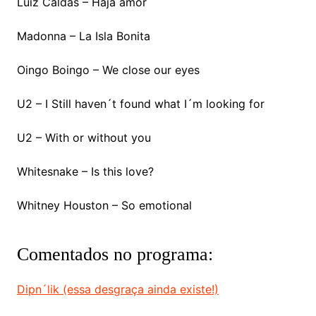
Luiz Caldas – Haja amor
Madonna – La Isla Bonita
Oingo Boingo – We close our eyes
U2 – I Still haven´t found what I´m looking for
U2 – With or without you
Whitesnake – Is this love?
Whitney Houston – So emotional
Comentados no programa:
Dipn´lik (essa desgraça ainda existe!)