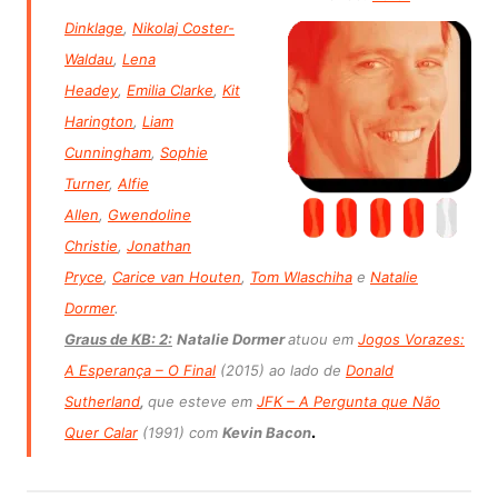
Dinklage
,
Nikolaj Coster-
Waldau
,
Lena
Headey
,
Emilia Clarke
,
Kit
Harington
,
Liam
Cunningham
,
Sophie
Turner
,
Alfie
Allen
,
Gwendoline
Christie
,
Jonathan
Pryce
,
Carice van Houten
,
Tom Wlaschiha
e
Natalie
Dormer
.
Graus de KB: 2:
Natalie Dormer
atuou em
Jogos Vorazes:
A Esperança – O Final
(2015) ao lado de
Donald
Sutherland
,
que esteve em
JFK – A Pergunta que Não
.
Quer Calar
(1991) com
Kevin Bacon