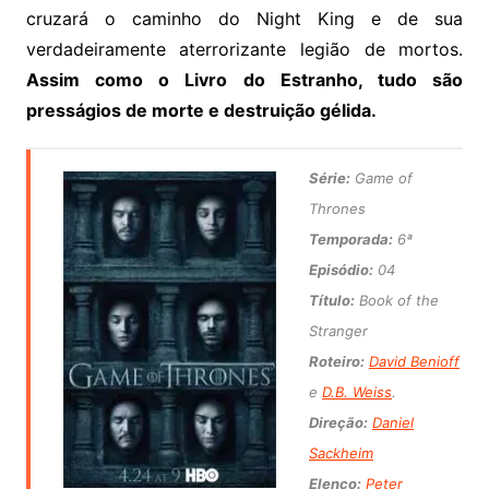
cruzará o caminho do Night King e de sua
verdadeiramente aterrorizante legião de mortos.
Assim como o Livro do Estranho, tudo são
presságios de morte e destruição gélida.
Série:
Game of
Thrones
Temporada:
6ª
Episódio:
04
Título:
Book of the
Stranger
Roteiro:
David Benioff
e
D.B. Weiss
.
Direção:
Daniel
Sackheim
Elenco:
Peter