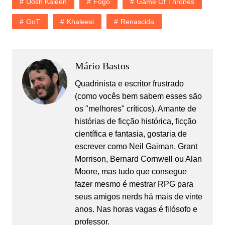
Dosh Kaleen
Fogo
Game Of Thrones
GoT
Khaleesi
Renascida
Mário Bastos
Quadrinista e escritor frustrado
(como vocês bem sabem esses são
os "melhores" críticos). Amante de
histórias de ficção histórica, ficção
científica e fantasia, gostaria de
escrever como Neil Gaiman, Grant
Morrison, Bernard Cornwell ou Alan
Moore, mas tudo que consegue
fazer mesmo é mestrar RPG para
seus amigos nerds há mais de vinte
anos. Nas horas vagas é filósofo e
professor.