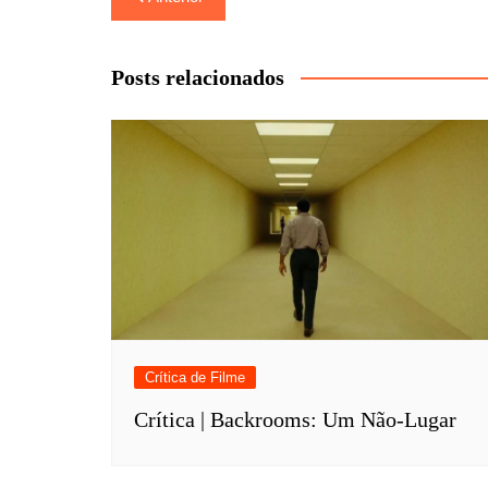
de
Post
Posts relacionados
Crítica de Filme
Crítica | Backrooms: Um Não-Lugar