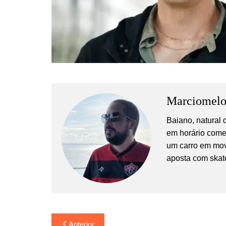
Marciomel
Baiano, natural
em horário comer
um carro em mov
aposta com skat
Navegação
Anterior