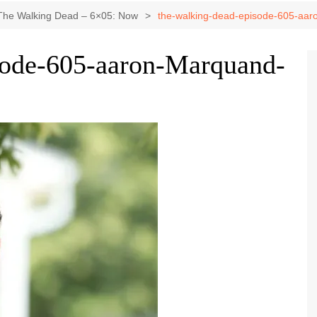
Game Review
Radiola Torresmo
Tv
The Walking Dead – 6×05: Now
the-walking-dead-episode-605-aa
Varacast
sode-605-aaron-Marquand-
Umbivis