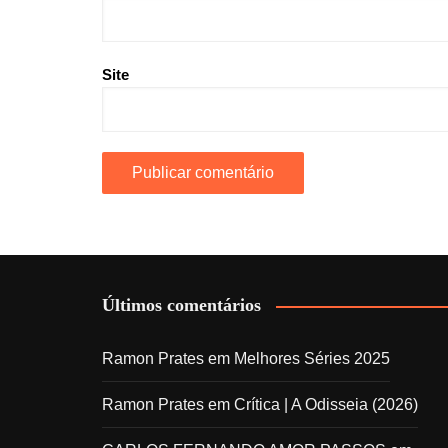
Site
Últimos comentários
Ramon Prates
em
Melhores Séries 2025
Ramon Prates
em
Crítica | A Odisseia (2026)