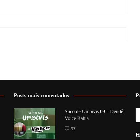
Posts mais comentados
P
Suco de Umbivis 09 – Dendê
Voice Bahia
37
H