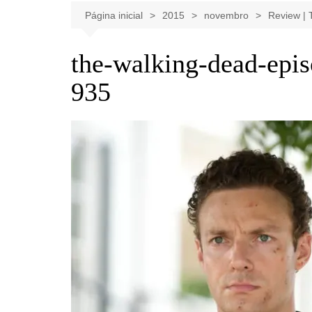
Celebridades
Clássicos
Livros
Página inicial
2015
novembro
Review | 
Listas
Tiras
the-walking-dead-epi
Música
935
Nostalgia
Notícias