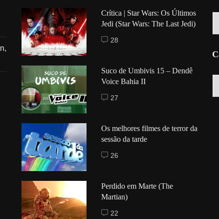
Crítica | Star Wars: Os Últimos
Hi
Jedi (Star Wars: The Last Jedi)
28
n,
C
Suco de Umbivis 15 – Dendê
C
Voice Bahia II
27
Os melhores filmes de terror da
sessão da tarde
26
Perdido em Marte (The
Martian)
22