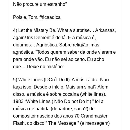
Não procure um estranho”
Pois é, Tom. #ficaadica
4) Let the Mistery Be. What a surprise… Arkansas,
again! Iris Dement é de lá. E a música é,
digamos… Agnóstica. Sobre religião, mas
agnóstica. “Todos querem saber da onde vieram e
para onde vão. Eu não sei ao certo. Eu acho
que… Deixe no mistério”
5) White Lines (DOn´t Do It): A música diz. Não
faça isso. Desde o início. Mais um sinal? Além
disso, a música é sobre cocaína (white lines).
1983 “White Lines ( Não Do not Do It ) ” foi a
música de partida (departure, saca?) do
compositor nascido dos anos 70 Grandmaster
Flash, do disco ” The Message ” (a mensagem)