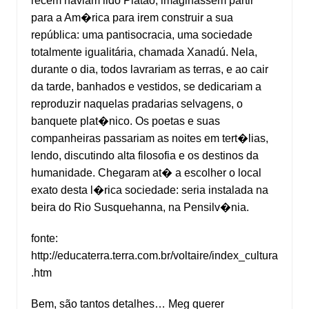
recém haviam lido Platão, imaginassem partir
para a Am�rica para irem construir a sua
república: uma pantisocracia, uma sociedade
totalmente igualitária, chamada Xanadú. Nela,
durante o dia, todos lavrariam as terras, e ao cair
da tarde, banhados e vestidos, se dedicariam a
reproduzir naquelas pradarias selvagens, o
banquete plat�nico. Os poetas e suas
companheiras passariam as noites em tert�lias,
lendo, discutindo alta filosofia e os destinos da
humanidade. Chegaram at� a escolher o local
exato desta l�rica sociedade: seria instalada na
beira do Rio Susquehanna, na Pensilv�nia.
fonte:
http://educaterra.terra.com.br/voltaire/index_cultura
.htm
Bem, são tantos detalhes… Meg querer