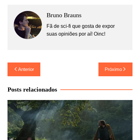
Bruno Brauns
Fã de sci-fi que gosta de expor
suas opiniões por aí! Oinc!
Navegação
Anterior
Próximo
de
Post
Posts relacionados