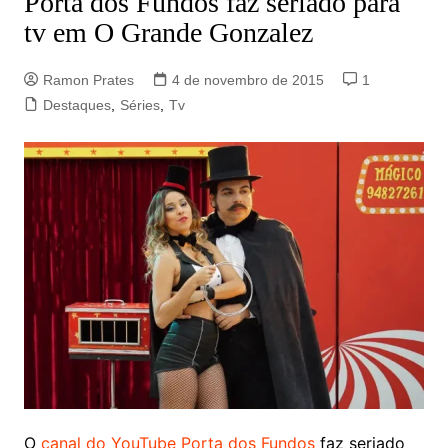
Porta dos Fundos faz seriado para
tv em O Grande Gonzalez
Ramon Prates
4 de novembro de 2015
1
Destaques
,
Séries
,
Tv
O
canal do YouTube Porta dos Fundos
faz seriado