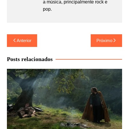
a música, principalmente rock e
pop.
Navegação
Anterior
Próximo
de
Post
Posts relacionados