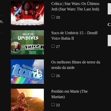
Crítica | Star Wars: Os Últimos
Hi
Jedi (Star Wars: The Last Jedi)
28
n,
C
Suco de Umbivis 15 – Dendê
C
Voice Bahia II
27
Os melhores filmes de terror da
sessão da tarde
26
Perdido em Marte (The
Martian)
22