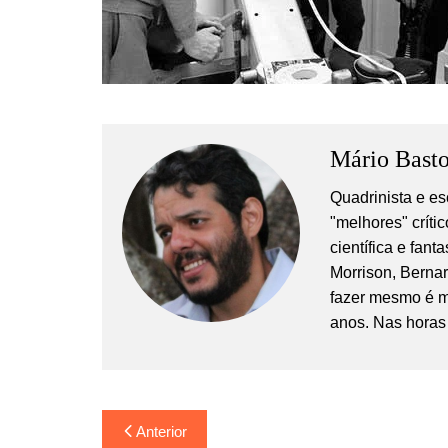
Mário Basto
Quadrinista e es
"melhores" crític
científica e fan
Morrison, Berna
fazer mesmo é m
anos. Nas horas 
Navegação
Anterior