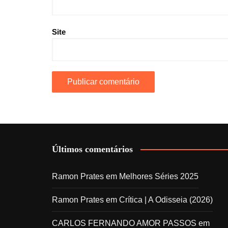
Site
Últimos comentários
Ramon Prates
em
Melhores Séries 2025
Ramon Prates
em
Crítica | A Odisseia (2026)
CARLOS FERNANDO AMOR PASSOS
em