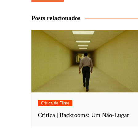
de
Post
Posts relacionados
Crítica de Filme
Crítica | Backrooms: Um Não-Lugar