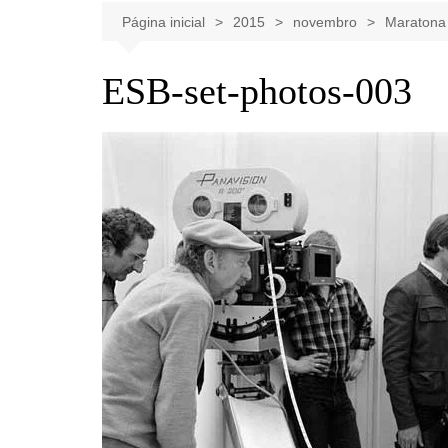
Celebridades
Clássicos
Livros
Página inicial
2015
novembro
Maratona 
Listas
Tiras
ESB-set-photos-003
Música
Nostalgia
Notícias