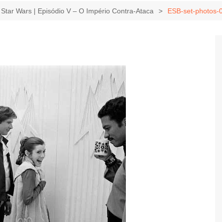
Game Review
Radiola Torresmo
Tv
Star Wars | Episódio V – O Império Contra-Ataca
ESB-set-photos-
Varacast
Umbivis