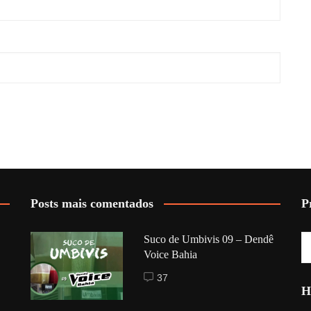
Posts mais comentados
P
Suco de Umbivis 09 – Dendê
Voice Bahia
37
H