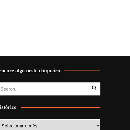
rocure algo neste chiqueiro
istórico
stórico