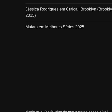
Jéssica Rodrigues
em
Crítica | Brooklyn (Brookly
2015)
Maiara
em
Melhores Séries 2025
Nenhum suíno foi alvo de maus tratos nesse sítio |