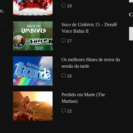
28
n,
C
Suco de Umbivis 15 – Dendê
C
Voice Bahia II
27
Os melhores filmes de terror da
sessão da tarde
26
Perdido em Marte (The
Martian)
22