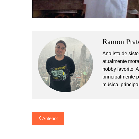
Ramon Prat
Analista de sis
atualmente mora
hobby favorito. 
principalmente 
música, principa
Navegação
Anterior
de