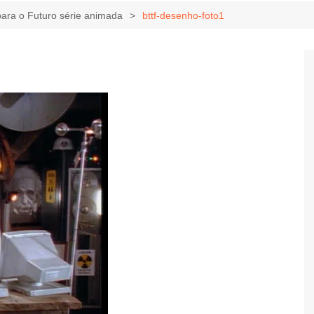
Game Review
Radiola Torresmo
Tv
para o Futuro série animada
bttf-desenho-foto1
Varacast
Umbivis