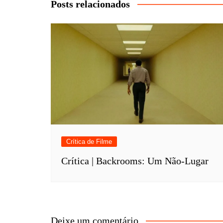
Post
Posts relacionados
Crítica de Filme
Crítica | Backrooms: Um Não-Lugar
Deixe um comentário