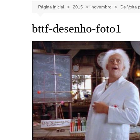
Celebridades
Clássicos
Livros
Página inicial
2015
novembro
De Volta 
Listas
Tiras
bttf-desenho-foto1
Música
Nostalgia
Notícias