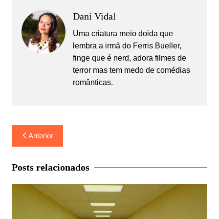
Dani Vidal
Uma criatura meio doida que
lembra a irmã do Ferris Bueller,
finge que é nerd, adora filmes de
terror mas tem medo de comédias
românticas.
Navegação
Anterior
de
Post
Posts relacionados