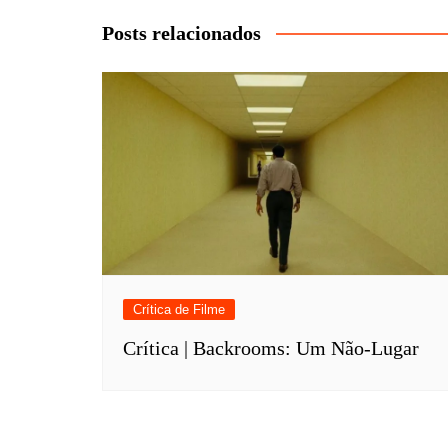
Post
Posts relacionados
Crítica de Filme
Crítica | Backrooms: Um Não-Lugar