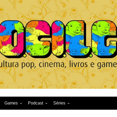
Games
Podcast
Séries
Game News
CqDL
Netflix