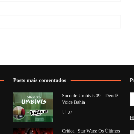
Posts mais comentados
P
Suco de Umbivis 09 – Dendê
Voice Bahia
37
H
Crítica | Star Wars: Os Últimos
Hi