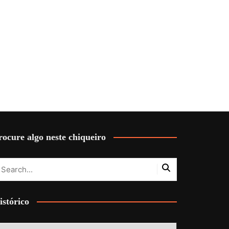
rocure algo neste chiqueiro
istórico
stórico