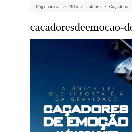
Celebridades
Clássicos
Livros
Página inicial
2015
outubro
Caçadores d
Listas
Tiras
cacadoresdeemocao-d
Música
Nostalgia
Notícias