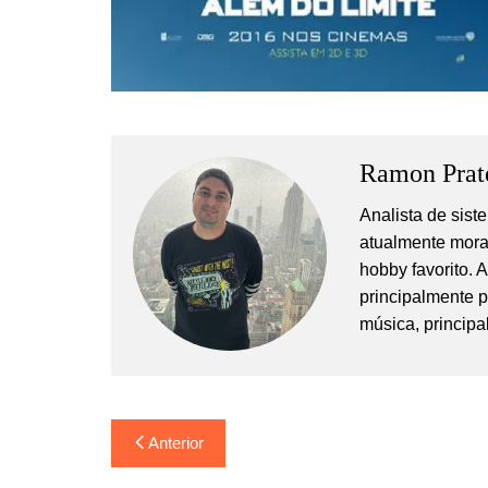
Ramon Prat
Analista de sis
atualmente mora
hobby favorito. 
principalmente 
música, principa
Navegação
Anterior
de