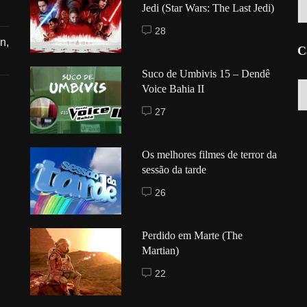
Jedi (Star Wars: The Last Jedi)
28
n,
C
Suco de Umbivis 15 – Dendê
C
Voice Bahia II
27
Os melhores filmes de terror da
sessão da tarde
26
Perdido em Marte (The
Martian)
22