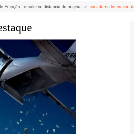
Game Review
Radiola Torresmo
Tv
e Emoção: remake se distancia do original
cacadoresdeemocao-d
Varacast
estaque
Umbivis