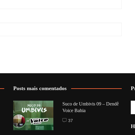
Posts mais comentados
P
Suco de Umbivis 09 – Dendê
Voice Bahia
37
H