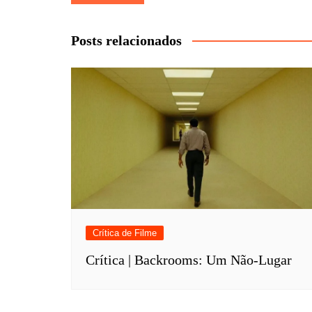
de
Post
Posts relacionados
Crítica de Filme
Crítica | Backrooms: Um Não-Lugar