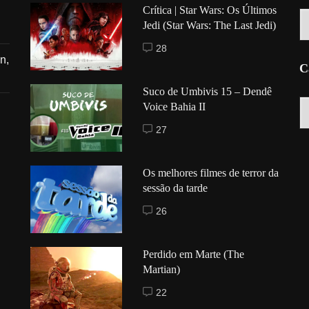
Crítica | Star Wars: Os Últimos
Hi
Jedi (Star Wars: The Last Jedi)
28
n,
C
Suco de Umbivis 15 – Dendê
C
Voice Bahia II
27
Os melhores filmes de terror da
sessão da tarde
26
Perdido em Marte (The
Martian)
22