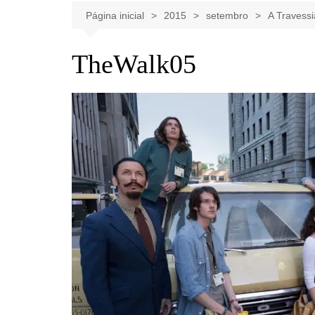
Celebridades
Clássicos
Livros
Página inicial
2015
setembro
A Travessi
Listas
Tiras
TheWalk05
Música
Nostalgia
Notícias