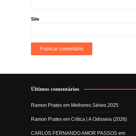
Site
Últimos comentários
Ramon Prates
em
Melhores Séries 2025
Ramon Prates
em
Crítica | A Odisseia (2026)
CARLOS FERNANDO AMOR PASSOS
em