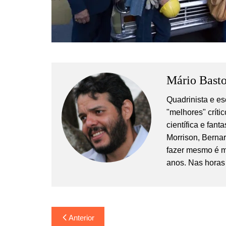
Mário Basto
Quadrinista e es
"melhores" crític
científica e fan
Morrison, Berna
fazer mesmo é m
anos. Nas horas 
Navegação
Anterior