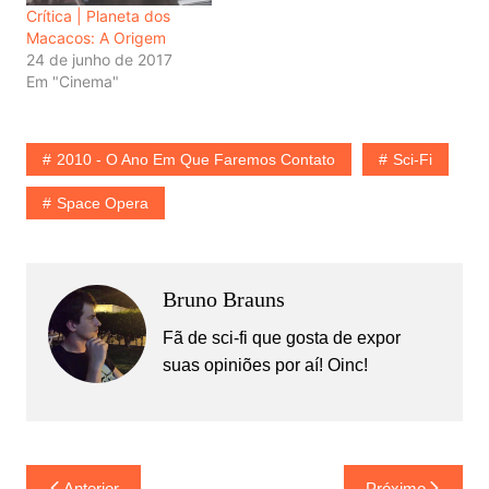
Crítica | Planeta dos
Macacos: A Origem
24 de junho de 2017
Em "Cinema"
2010 - O Ano Em Que Faremos Contato
Sci-Fi
Space Opera
Bruno Brauns
Fã de sci-fi que gosta de expor
suas opiniões por aí! Oinc!
Navegação
Anterior
Próximo