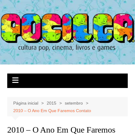
Ir
para
o
conteúdo
Página inicial
2015
setembro
2010 – O Ano Em Que Faremos Contato
2010 – O Ano Em Que Faremos