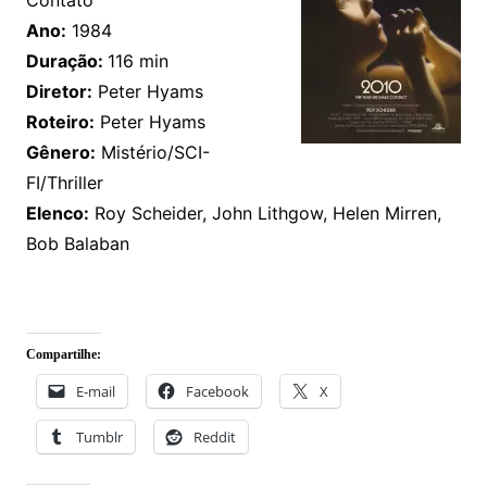
Contato
Ano:
1984
Duração:
116 min
Diretor:
Peter Hyams
Roteiro:
Peter Hyams
Gênero:
Mistério/SCI-
FI/Thriller
Elenco:
Roy Scheider, John Lithgow, Helen Mirren,
Bob Balaban
Compartilhe:
E-mail
Facebook
X
Tumblr
Reddit