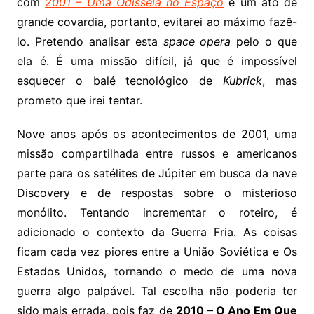
com
2001 – Uma Odisseia no Espaço
é um ato de
grande covardia, portanto, evitarei ao máximo fazê-
lo. Pretendo analisar esta
space opera
pelo o que
ela é. É uma missão difícil, já que é impossível
esquecer o balé tecnológico de
Kubrick
, mas
prometo que irei tentar.
Nove anos após os acontecimentos de 2001, uma
missão compartilhada entre russos e americanos
parte para os satélites de Júpiter em busca da nave
Discovery e de respostas sobre o misterioso
monólito. Tentando incrementar o roteiro, é
adicionado o contexto da Guerra Fria. As coisas
ficam cada vez piores entre a União Soviética e Os
Estados Unidos, tornando o medo de uma nova
guerra algo palpável. Tal escolha não poderia ter
sido mais errada, pois faz de
2010 – O Ano Em Que