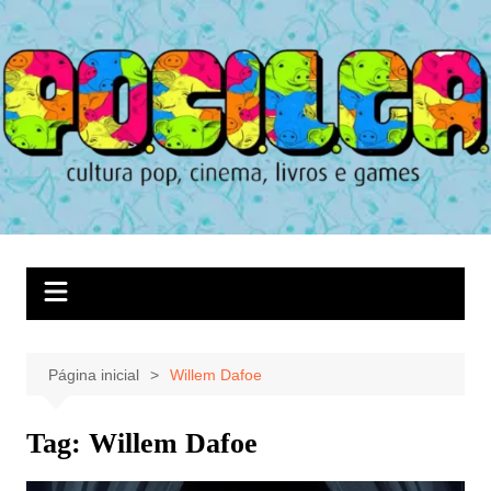
Ir
para
o
conteúdo
Página inicial
Willem Dafoe
Tag:
Willem Dafoe