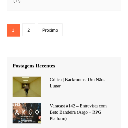
9
Paginação
1
2
Próximo
de
posts
Postagens Recentes
Crítica | Backrooms: Um Não-
Lugar
Varacast #142 – Entrevista com
Beto Bandeira (Argo – RPG
Platform)