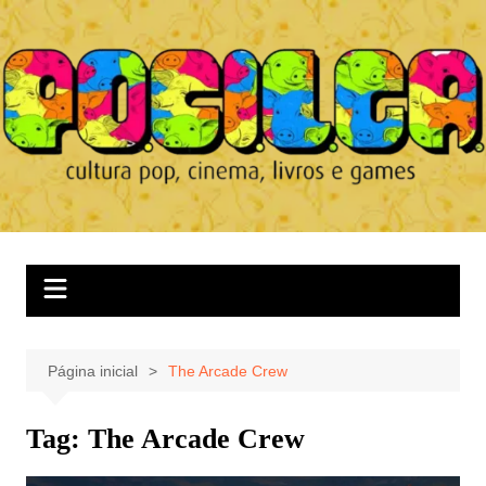
Ir
para
o
conteúdo
Página inicial
The Arcade Crew
Tag:
The Arcade Crew