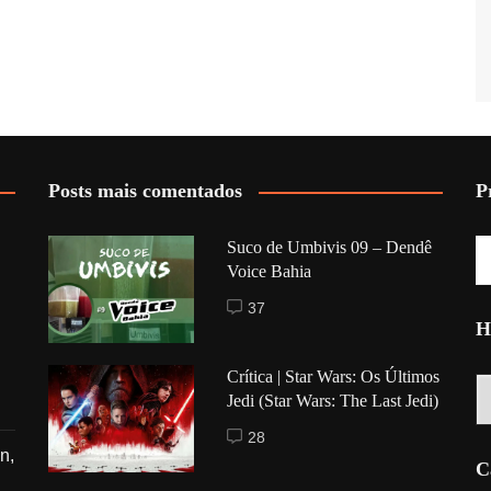
Posts mais comentados
P
Suco de Umbivis 09 – Dendê
Voice Bahia
37
H
Crítica | Star Wars: Os Últimos
Hi
Jedi (Star Wars: The Last Jedi)
28
n,
C