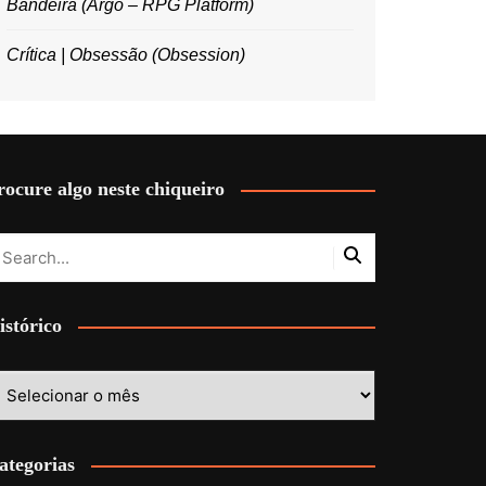
Bandeira (Argo – RPG Platform)
Crítica | Obsessão (Obsession)
rocure algo neste chiqueiro
istórico
stórico
ategorias