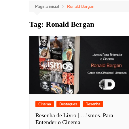
Celebridades
Clássicos
Livros
Página inicial
Ronald Bergan
Listas
Tiras
Tag:
Ronald Bergan
Música
Nostalgia
Notícias
Cinema
Destaques
Resenha
Resenha de Livro | …ismos. Para
Entender o Cinema