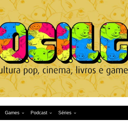
Games
Podcast
Séries
Game News
CqDL
Netflix