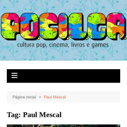
Ir
para
o
conteúdo
Página inicial
Paul Mescal
Tag:
Paul Mescal