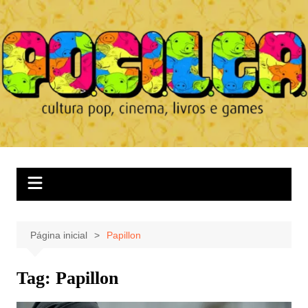
Ir
para
o
conteúdo
Página inicial
Papillon
Tag:
Papillon