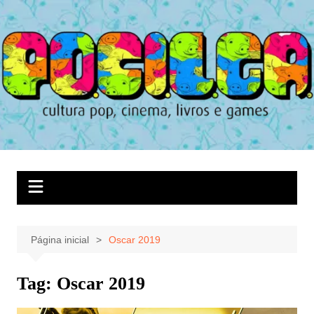
Ir
para
o
conteúdo
Página inicial
Oscar 2019
Tag:
Oscar 2019