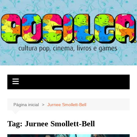
Ir
para
o
conteúdo
Página inicial
Jurnee Smollett-Bell
Tag:
Jurnee Smollett-Bell