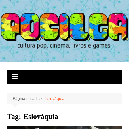
Ir
para
o
conteúdo
Página inicial
Eslováquia
Tag:
Eslováquia