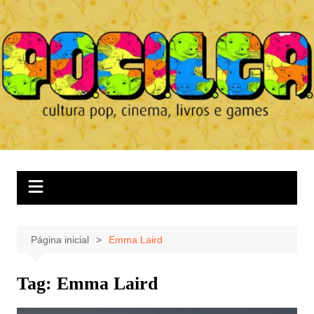
Ir
para
o
conteúdo
Página inicial
Emma Laird
Tag:
Emma Laird