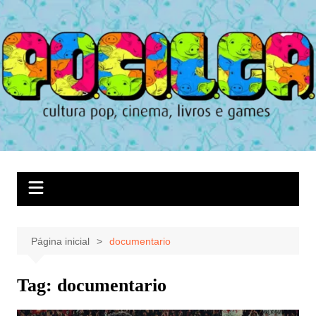
Ir
para
o
conteúdo
Página inicial
documentario
Tag:
documentario