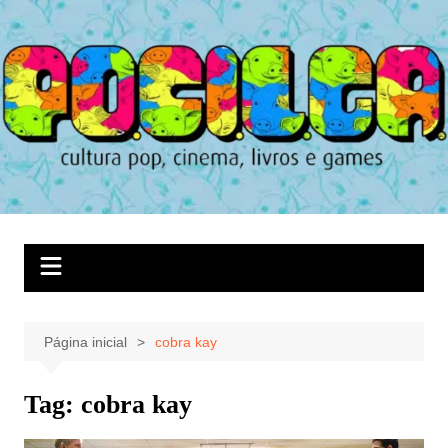
Ir
para
o
conteúdo
Página inicial
cobra kay
Tag:
cobra kay