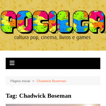
Ir
para
o
conteúdo
Página inicial
Chadwick Boseman
Tag:
Chadwick Boseman