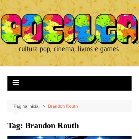
Ir
para
o
conteúdo
Página inicial
Brandon Routh
Tag:
Brandon Routh